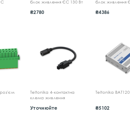
ЄС
блок живлення ЄС 130 Вт
блок живлення Є
₴2780
₴4386
 роз'єм
Teltonika 4-контактна
Teltonika BAT120
клема живлення
Уточнюйте
₴5102