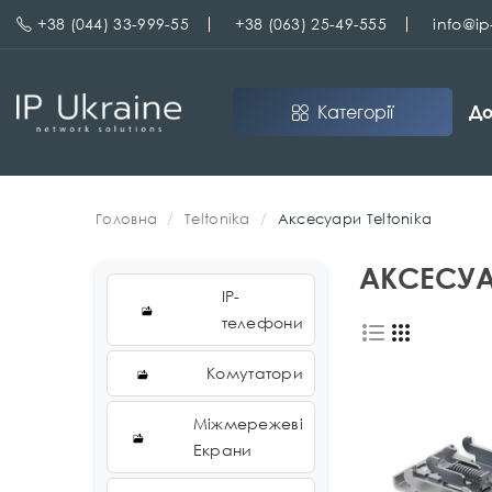
+38 (044) 33-999-55
+38 (063) 25-49-555
info@i
Категорії
До
Головна
Teltonika
Аксесуари Teltonika
АКСЕСУА
IP-
телефони
Комутатори
Міжмережеві
Екрани