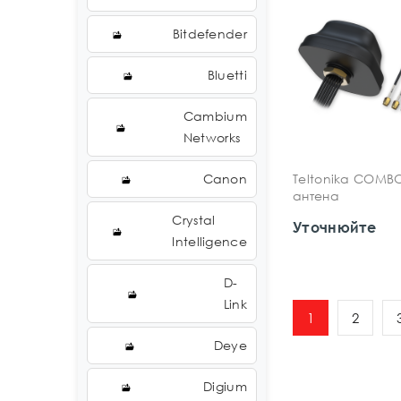
Bitdefender
Bluetti
Cambium
Networks
Canon
Teltonika COMB
антена
Crystal
Уточнюйте
Intelligence
D-
Link
1
2
Deye
Digium