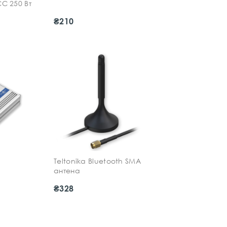
С 250 Вт
₴210
Teltonika Bluetooth SMA
антена
₴328