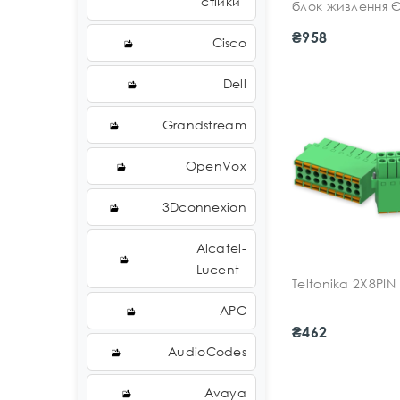
стійки
блок живлення 
₴958
Cisco
Dell
Grandstream
OpenVox
3Dconnexion
Alcatel-
Lucent
Teltonika 2X8PIN
APC
₴462
AudioCodes
Avaya