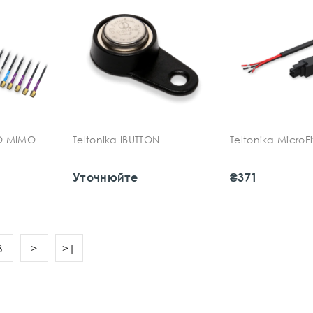
O MIMO
Teltonika IBUTTON
Teltonika MicroF
Уточнюйте
₴371
3
>
>|