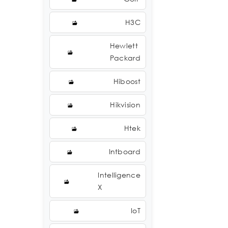
H3C
Hewlett
Packard
Hiboost
Hikvision
Htek
Intboard
Intelligence
X
IoT