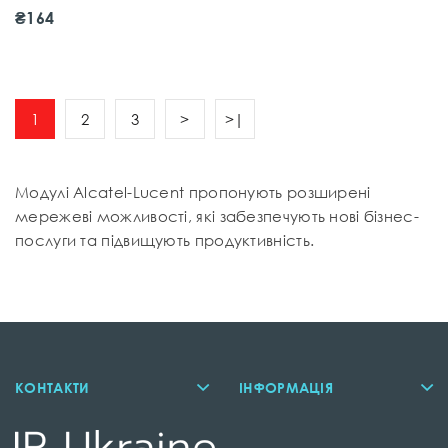
3EH73050AB
₴164
1
2
3
>
>|
Модулі Alcatel-Lucent пропонують розширені
мережеві можливості, які забезпечують нові бізнес-
послуги та підвищують продуктивність.
КОНТАКТИ
ІНФОРМАЦІЯ