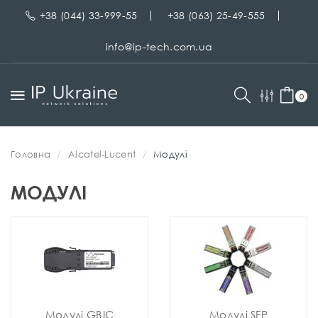
+38 (044) 33-999-55
+38 (063) 25-49-555
info@ip-tech.com.ua
0
Головна
Alcatel-Lucent
Модулі
МОДУЛІ
Модулі GBIC
Модулі SFP