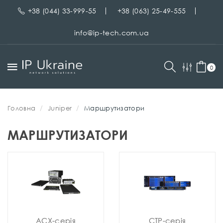
+38 (044) 33-999-55
+38 (063) 25-49-555
info@ip-tech.com.ua
0
Головна
Juniper
Маршрутизатори
МАРШРУТИЗАТОРИ
ACX-серія
CTP-серія