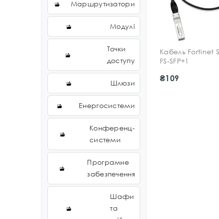
Маршрутизатори
Модулі
Точки
Кабель Fortinet 
доступу
FS-SFP+1
₴109
Шлюзи
Енергосистеми
Конференц-
системи
Програмне
забезпечення
Шафи
та