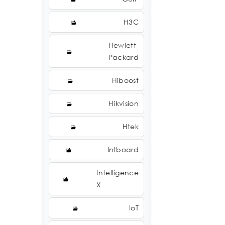
H3C
Hewlett
Packard
Hiboost
Hikvision
Htek
Intboard
Intelligence
X
IoT