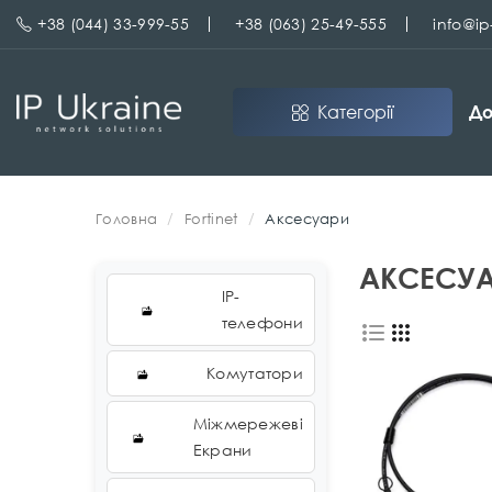
+38 (044) 33-999-55
+38 (063) 25-49-555
info@i
Категорії
До
Головна
Fortinet
Аксесуари
АКСЕСУ
IP-
телефони
Комутатори
Міжмережеві
Екрани