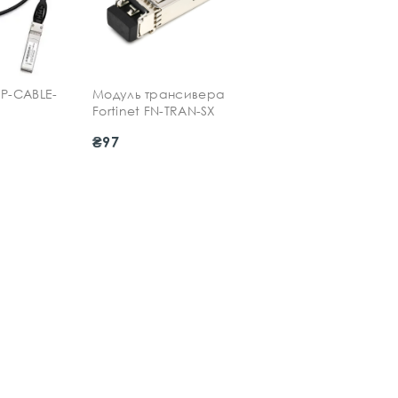
SP-CABLE-
Модуль трансивера
Fortinet FN-TRAN-SX
₴97