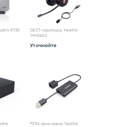
alink RT30
DECT-гарнітура Yealink
WHD622
Уточнюйте
link
PSTN-приставка Yealink