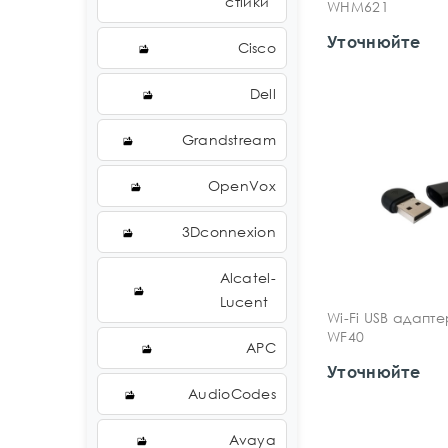
стійки
WHM621
Уточнюйте
Cisco
Dell
Grandstream
OpenVox
3Dconnexion
Alcatel-
Lucent
Wi-Fi USB адапте
WF40
APC
Уточнюйте
AudioCodes
Avaya