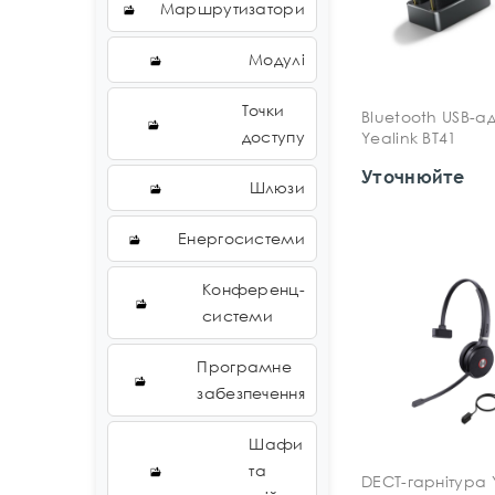
Маршрутизатори
Модулі
Точки
Bluetooth USB-а
доступу
Yealink BT41
Уточнюйте
Шлюзи
Енергосистеми
Конференц-
системи
Програмне
забезпечення
Шафи
та
DECT-гарнітура 