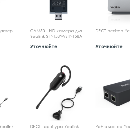
даптер
CAM50 - HD-камера для
DECT репітер Ye
Yealink SIP-T58W/SIP-T58A
Уточнюйте
Уточнюйте
Yealink
DECT-гарнітура Yealink
PoE-адаптер Yea