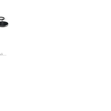
ий
nk CPE95