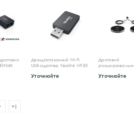
дротових
Двохдіапазонний Wi-Fi
Дротовий
 EHS40
USB-адаптер Yealink WF50
розширювальн
мікрофон Yeali
Уточнюйте
Уточнюйте
для CP965
>
>|