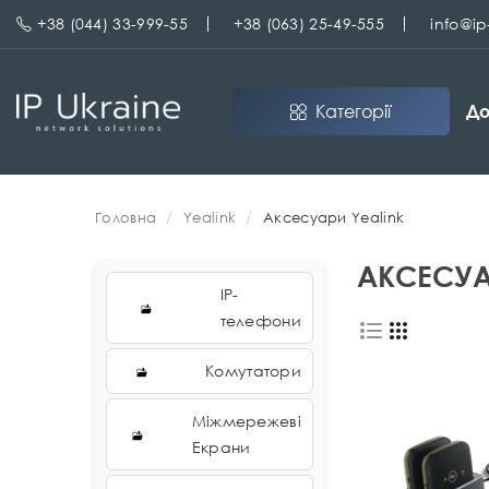
+38 (044) 33-999-55
+38 (063) 25-49-555
info@i
Категорії
До
Головна
Yealink
Аксесуари Yealink
АКСЕСУА
IP-
телефони
Комутатори
Міжмережеві
Екрани