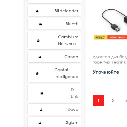
Bitdefender
Bluetti
Cambium
Networks
Canon
Адаптер для без
гарнітур Yealink
Crystal
Уточнюйте
Intelligence
D-
Link
1
2
Deye
Digium