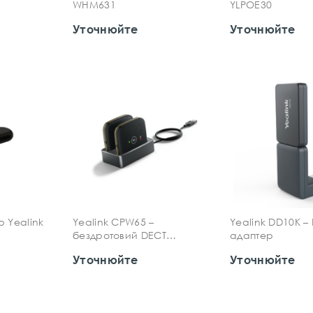
WHM631
YLPOE30
Уточнюйте
Уточнюйте
р Yealink
Yealink CPW65 –
Yealink DD10K –
бездротовий DECT
адаптер
мікрофон-розширення
Уточнюйте
Уточнюйте
для конференц-телефону
CP965