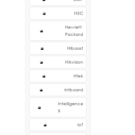
H3C
Hewlett
Packard
Hiboost
Hikvision
Htek
Intboard
Intelligence
X
IoT