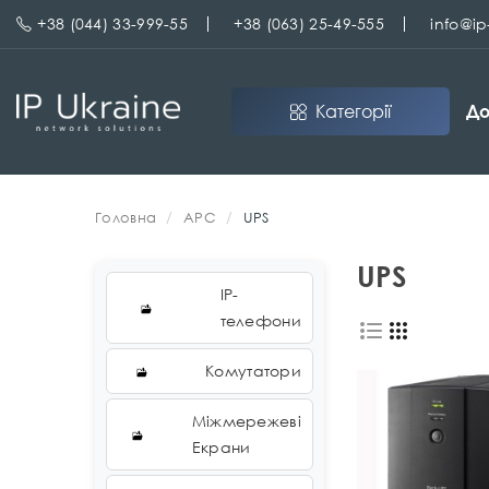
+38 (044) 33-999-55
+38 (063) 25-49-555
info@i
Категорії
До
Головна
APC
UPS
UPS
IP-
телефони
Комутатори
Міжмережеві
Екрани