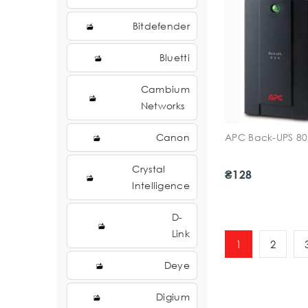
Bitdefender
Bluetti
Cambium
Networks
Canon
APC Back-UPS 80
Crystal
₴128
Intelligence
D-
Link
1
2
Deye
Digium