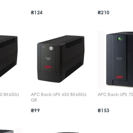
₴124
₴210
0 BX650LI
APC Back-UPS 650 BX650LI-
APC Back-UPS 70
GR
₴99
₴153