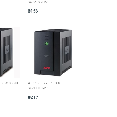
BX650CI-RS
₴153
0 BX700UI
APC Back-UPS 800
BX800CI-RS
₴219