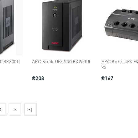
0 BX800LI
APC Back-UPS 950 BX950UI
APC Back-UPS E
RS
₴208
₴167
3
>
>|