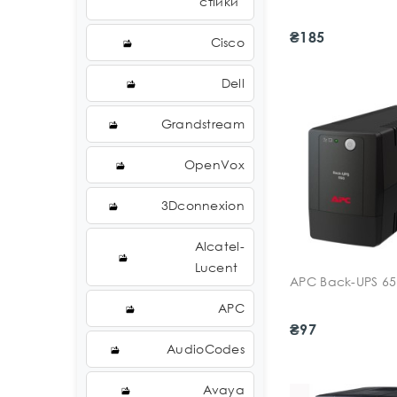
стійки
₴185
Cisco
Dell
Grandstream
OpenVox
3Dconnexion
Alcatel-
Lucent
APC Back-UPS 65
APC
₴97
AudioCodes
Avaya