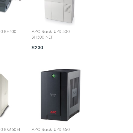
0 BE400-
APC Back-UPS 500
BH500INET
₴230
0 BK650EI
APC Back-UPS 650