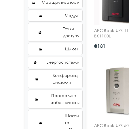
Маршрутизатори
Модулі
Точки
APC Back-UPS 11
доступу
BX1100LI
₴181
Шлюзи
Енергосистеми
Конференц-
системи
Програмне
забезпечення
Шафи
та
APC Back-UPS 50