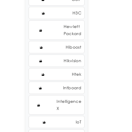
H3C
Hewlett
Packard
Hiboost
Hikvision
Htek
Intboard
Intelligence
X
IoT