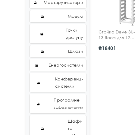
Маршрутизатори
Модулі
Точки
Стойка Deye 3U
доступу
13 floors для 12
висковольтних 
₴18401
Шлюзи
Енергосистеми
Конференц-
системи
Програмне
забезпечення
Шафи
та