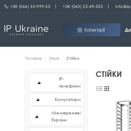
+38 (044) 33-999-55
+38 (063) 25-49-555
info@i
Категорії
До
Головна
Deye
Стійки
СТІЙКИ
IP-
телефони
Комутатори
Міжмережеві
Екрани