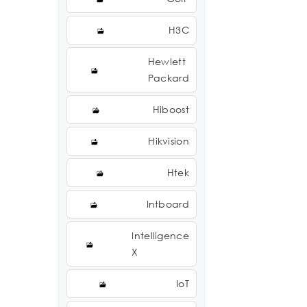
H3C
Hewlett
Packard
Hiboost
Hikvision
Htek
Intboard
Intelligence
X
IoT