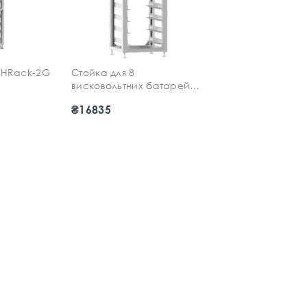
-HRack-2G
Стойка для 8
висковольтних батарей
батарей
Deye 3U-LRACK-2G
₴16835